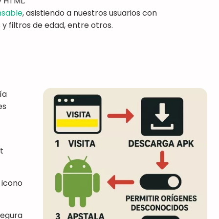
y HTML.
nsable
, asistiendo a nuestros usuarios con
 filtros de edad, entre otros.
ía
es
t
 icono
segura