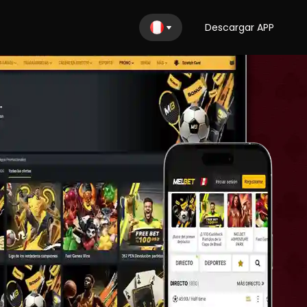
Descargar APP