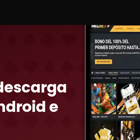
 descarga
ndroid e