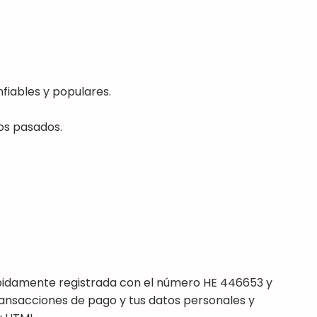
iables y populares.
os pasados.
ebidamente registrada con el número HE 446653 y
ransacciones de pago y tus datos personales y