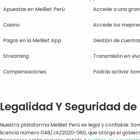
Apuestas en MelBet Perú
Accede a una gran 
Casino
Accede los mejores 
Pagos en la MelBet App
Gestión de cuentas
Streaming
Transmisión en viv
Compensaciones
Podrás activar bo
Legalidad Y Seguridad de 
Nuestra plataforma MelBet Perú es legal y confiable. 
licencia número 048/JAZ2020-060, que otorga el gobierno