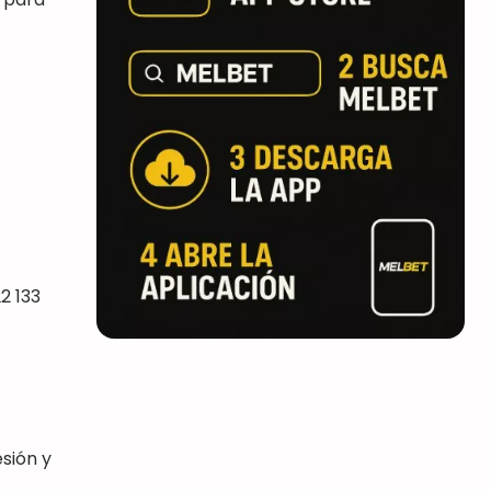
2 133
esión y