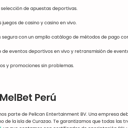
selección de apuestas deportivas.
juegos de casino y casino en vivo.
 segura con un amplio catálogo de métodos de pago conf
o de eventos deportivos en vivo y retransmisión de event
nos y promociones sin problemas.
MelBet Perú
Somos parte de Pelican Entertainment BV. Una empresa d
 de la isla de Curazao. Te garantizamos que todas las t