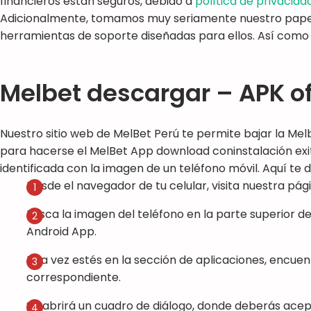
financieros están seguros, debido a
política de privacida
Adicionalmente, tomamos muy seriamente nuestro papel
herramientas de soporte diseñadas para ellos. Así como la
Melbet descargar – APK of
Nuestro sitio web de MelBet Perú te permite bajar la Mel
para hacerse el MelBet App download coninstalación exi
identificada con la imagen de un teléfono móvil. Aquí te
Desde el navegador de tu celular, visita nuestra pági
Busca la imagen del teléfono en la parte superior de
Android App.
Una vez estés en la sección de aplicaciones, encuen
correspondiente.
Se abrirá un cuadro de diálogo, donde deberás acept