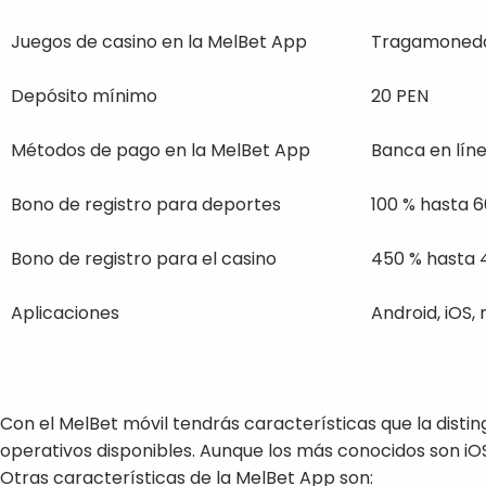
Juegos de casino en la MelBet App
Tragamonedas
Depósito mínimo
20 PEN
Métodos de pago en la MelBet App
Banca en lín
Bono de registro para deportes
100 % hasta 6
Bono de registro para el casino
450 % hasta 4
Aplicaciones
Android, iOS
Con el MelBet móvil tendrás características que la disti
operativos disponibles. Aunque los más conocidos son i
Otras características de la MelBet App son: