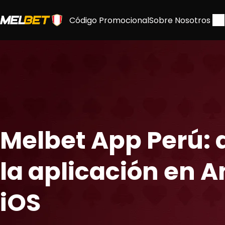
Código Promocional
Sobre Nosotros
Melbet App Perú:
la aplicación en A
iOS