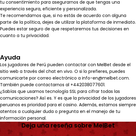
tu consentimiento para asegurarnos de que tengas una
experiencia segura, eficiente y personalizada.
Te recomendamos que, si no estás de acuerdo con alguna
parte de la política, dejes de utilizar la plataforma de inmediato.
Puedes estar seguro de que respetaremos tus decisiones en
cuanto a tu privacidad.
Ayuda
Los jugadores de Perú pueden contactar con MelBet desde el
sitio web a través del chat en vivo. O si lo prefieres, puedes
comunicarte por correo electrónico a
info-en@melbet.com
.
También puede contactarnos al +442038077601.
¿Sabías que usamos tecnología SSL para cifrar todas las
comunicaciones? Así es. Y es que la privacidad de los jugadores
peruanos es prioridad para el casino. Además, estamos siempre
atentos a cualquier duda o pregunta en el manejo de tu
información personal.
Deja una reseña sobre MelBet