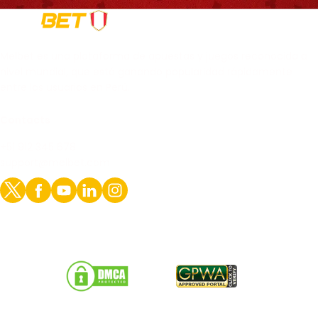
Melbet es una plataforma de apuestas y juegos reconocida a
nivel mundial, que está ganando popularidad rápidamente
entre los usuarios en Perú.
Contacts
+51 912 345 678
support@melbet.com