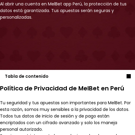
Al abrir una cuenta en
MelBet app Perú
, la protección de tus
datos está garantizada. Tus apuestas serán seguras y
personalizadas.
Tabla de contenido
Política de Privacidad de MelBet en Perú
Política de Privacidad de MelBet en Perú
Tu seguridad y tus apuestas son importantes para MelBet. Por
esta razón, somos muy sensibles a la privacidad de los datos.
Recogida Y Uso de Datos Personales
Todos tus datos de inicio de sesión y de pago están
encriptados con un cifrado avanzado y solo los maneja
personal autorizado.
Derechos de Los Usuarios